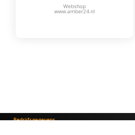
Webshop
www.amber24.nl
Bedrijfsgegevens
Amberlaan 24
3247GP Dirksland