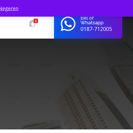
Negeren
Bel of
0
Whatsapp
0187-712005