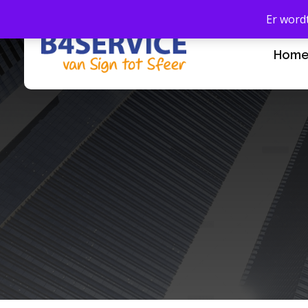
Er word
Hom
B4Service - Amber24
van Sign tot Sfeer