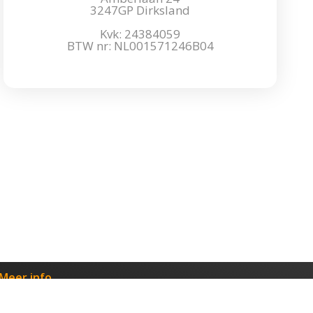
3247GP Dirksland
Kvk: 24384059
BTW nr: NL001571246B04
Meer info
Partner / Reseller
B2B / B2C