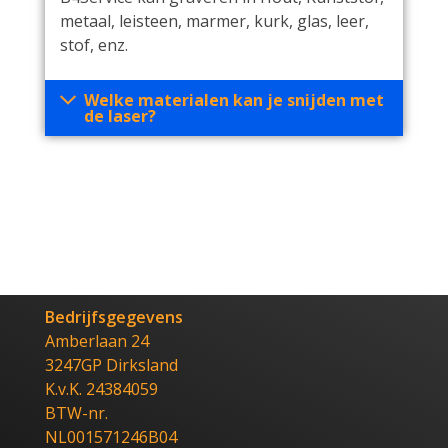
metaal, leisteen, marmer, kurk, glas, leer,
stof, enz.
Welke materialen kan je snijden met
de laser?
Bedrijfsgegevens
Amberlaan 24
3247GP Dirksland
K.v.K. 24384059
BTW-nr.
NL001571246B04