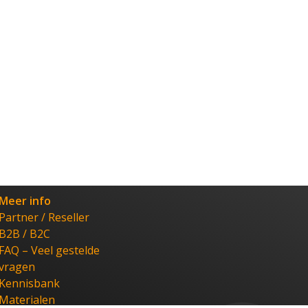
Meer info
Partner / Reseller
B2B / B2C
FAQ – Veel gestelde
vragen
Kennisbank
Materialen