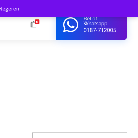
Negeren
Bel of
0
Whatsapp
0187-712005