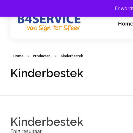
Er word
Hom
B4Service - Amber24
van Sign tot Sfeer
Home
Producten
Kinderbestek
Kinderbestek
Kinderbestek
Enig resultaat