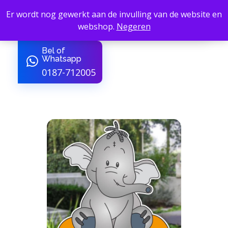
Er wordt nog gewerkt aan de invulling van de website en
webshop.
Negeren
B4Service - Amber24
van Sign tot Sfeer
Bel of
Whatsapp
0187-712005