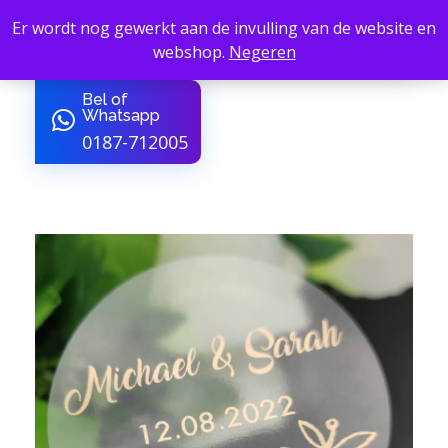
Er wordt nog gewerkt aan de invulling van de website en
webshop.
Negeren
B4Service - Amber24
van Sign tot Sfeer
Bel of
Whatsapp
0187-712005