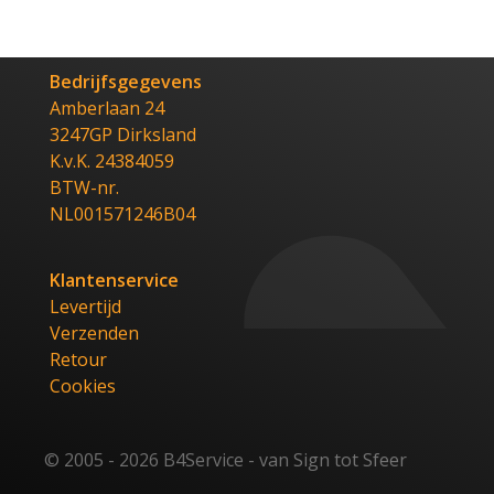
Bedrijfsgegevens
Amberlaan 24
3247GP Dirksland
K.v.K. 24384059
BTW-nr.
NL001571246B04
Klantenservice
Levertijd
Verzenden
Retour
Cookies
© 2005 - 2026 B4Service - van Sign tot Sfeer