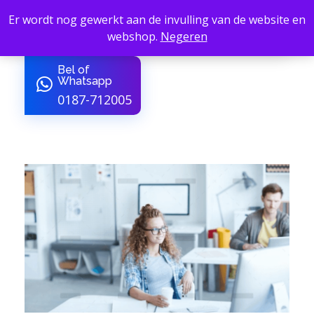
Er wordt nog gewerkt aan de invulling van de website en
webshop.
Negeren
B4Service - Amber24
van Sign tot Sfeer
Bel of
Whatsapp
0187-712005