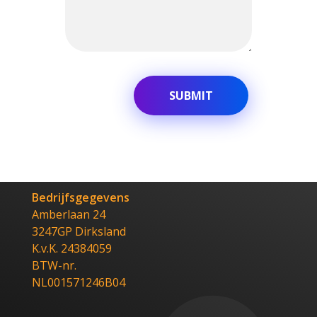
Bedrijfsgegevens
Amberlaan 24
3247GP Dirksland
K.v.K. 24384059
BTW-nr.
NL001571246B04