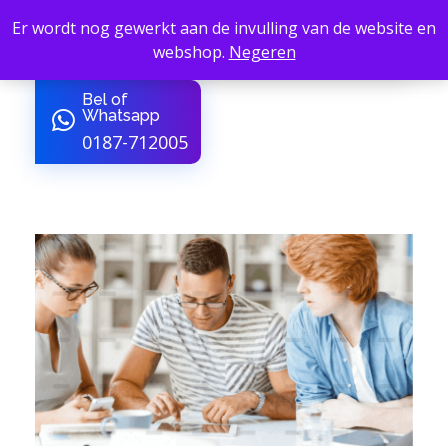
Er wordt nog gewerkt aan de invulling van de website en
webshop.
Negeren
B4Service - Amber24
van Sign tot Sfeer
Bel of
Whatsapp
0187-712005