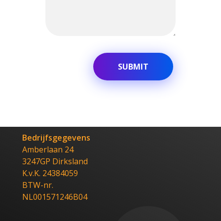
Bedrijfsgegevens
Amberlaan 24
3247GP Dirksland
K.v.K. 24384059
BTW-nr.
NL001571246B04