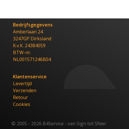
Bedrijfsgegevens
Amberlaan 24
3247GP Dirksland
K.v.K. 24384059
BTW-nr.
NL001571246B04
Klantenservice
Levertijd
Verzenden
Retour
Cookies
© 2005 - 2026 B4Service - van Sign tot Sfeer