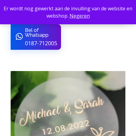
Er wordt nog gewerkt aan de invulling van de website en
webshop.
Negeren
B4Service - Amber24
van Sign tot Sfeer
Bel of
Whatsapp
0187-712005